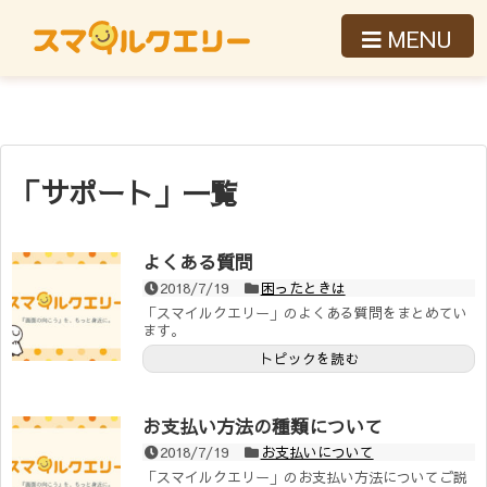
プライバシーポリシー
会社概要
価格
機能
スマイルクエリー
MENU
特定商取引法に基づく表示
よくある質問
お問い合わせ
使い方
価格
機能
「
サポート
」
一覧
よくある質問
2018/7/19
困ったときは
「スマイルクエリー」のよくある質問をまとめてい
ます。
トピックを読む
お支払い方法の種類について
2018/7/19
お支払いについて
「スマイルクエリー」のお支払い方法についてご説