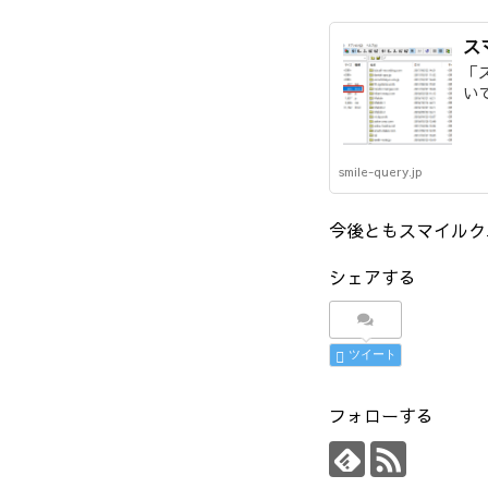
ス
「
い
smile-query.jp
今後ともスマイルク
シェアする
ツイート
フォローする