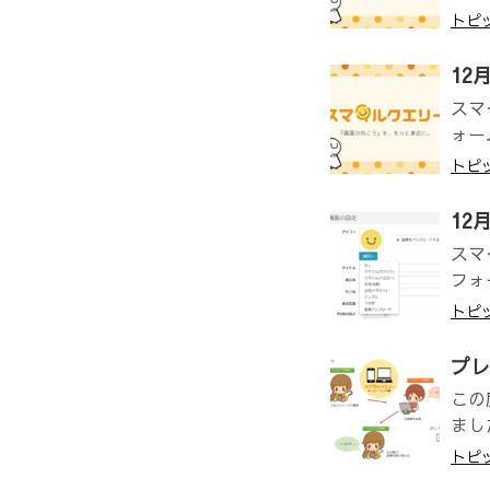
トピ
12
スマ
ォー
トピ
12
スマ
フォ
トピ
プレ
この
まし
トピ