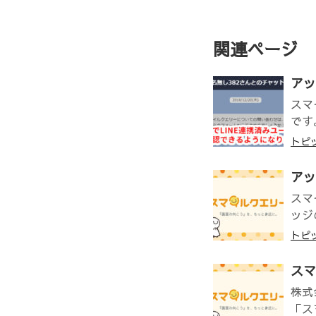
関連ページ
アッ
スマ
です
トピ
アッ
スマ
ッジ
トピ
スマ
株式
「ス